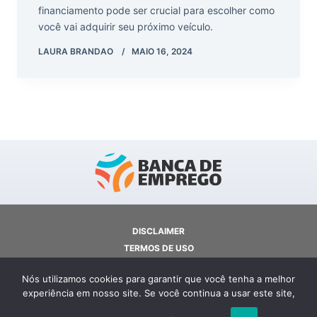
financiamento pode ser crucial para escolher como
você vai adquirir seu próximo veículo.
LAURA BRANDAO
MAIO 16, 2024
DISCLAIMER
TERMOS DE USO
CONTATO
Nós utilizamos cookies para garantir que você tenha a melhor
SOBRE NÓS
experiência em nosso site. Se você continua a usar este site,
POLÍTICA DE PRIVACIDADE