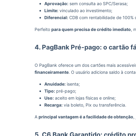
Aprovação:
sem consulta ao SPC/Serasa;
Limite:
vinculado ao investimento;
Diferencial:
CDB com rentabilidade de 100% 
Perfeito
para quem precisa de crédito imediato
, 
4. PagBank Pré-pago: o cartão fá
O PagBank oferece um dos cartões mais acessívei
financeiramente
. O usuário adiciona saldo à conta 
Anuidade:
isenta;
Tipo:
pré-pago;
Uso:
aceito em lojas físicas e online;
Recarga:
via boleto, Pix ou transferência.
A
principal vantagem é a facilidade de obtenção
,
5. C6 Bank Garantido: crédito p