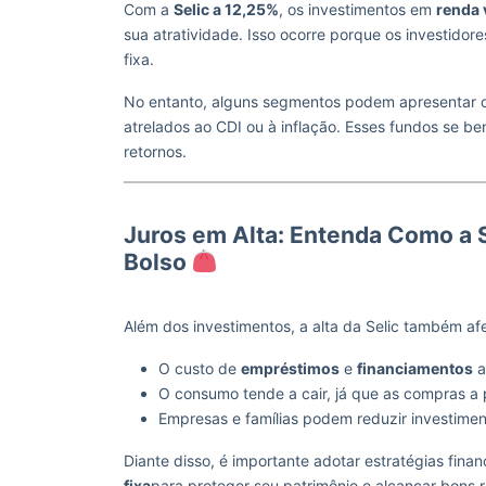
Com a
Selic a 12,25%
, os investimentos em
renda 
sua atratividade. Isso ocorre porque os investidor
fixa.
No entanto, alguns segmentos podem apresentar 
atrelados ao CDI ou à inflação. Esses fundos se b
retornos.
Juros em Alta: Entenda Como a S
Bolso
Além dos investimentos, a alta da Selic também af
O custo de
empréstimos
e
financiamentos
a
O consumo tende a cair, já que as compras a 
Empresas e famílias podem reduzir investiment
Diante disso, é importante adotar estratégias fina
fixa
para proteger seu patrimônio e alcançar bons r