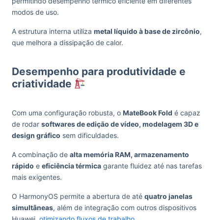
permitindo desempenho térmico eficiente em diferentes
modos de uso.
A estrutura interna utiliza
metal líquido à base de zircônio
,
que melhora a dissipação de calor.
Desempenho para produtividade e
criatividade
Com uma configuração robusta, o
MateBook Fold
é capaz
de rodar
softwares de edição de vídeo, modelagem 3D e
design gráfico
sem dificuldades.
A combinação de
alta memória RAM, armazenamento
rápido
e
eficiência térmica
garante fluidez até nas tarefas
mais exigentes.
O HarmonyOS permite a abertura de até
quatro janelas
simultâneas
, além de integração com outros dispositivos
Huawei,
otimizando fluxos de trabalho
.