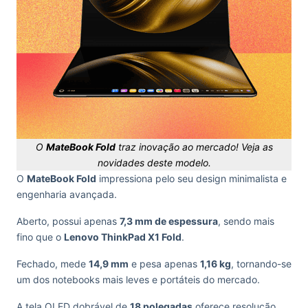
O
MateBook Fold
traz inovação ao mercado! Veja as
novidades deste modelo.
O
MateBook Fold
impressiona pelo seu design minimalista e
engenharia avançada.
Aberto, possui apenas
7,3 mm de espessura
, sendo mais
fino que o
Lenovo ThinkPad X1 Fold
.
Fechado, mede
14,9 mm
e pesa apenas
1,16 kg
, tornando-se
um dos notebooks mais leves e portáteis do mercado.
A tela OLED dobrável de
18 polegadas
oferece resolução