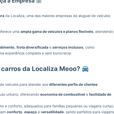
eça a Empresa
ura
da Localiza, uma das maiores empresas de aluguel de veículos
ferece uma
ampla gama de veículos e planos flexíveis
, atendendo
ndimento
,
frota diversificada
e
serviços inclusos
, como
uma experiência completa e sem burocracia.
 carros da Localiza Meoo?
 de veículos para atender aos
diferentes perfis de clientes
:
a uso urbano, oferecendo
economia de combustível
e
facilidade de
rno e conforto, adequados para famílias pequenas ou viagens curtas.
binam
conforto
,
espaço
e
versatilidade
, sendo perfeitos para viagen