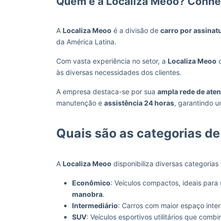
Quem é a Localiza Meoo? Conh
A
Localiza Meoo
é a divisão de
carro por assinat
da América Latina.
Com vasta experiência no setor, a
Localiza Meoo
o
às diversas necessidades dos clientes.
A empresa destaca-se por sua
ampla rede de ate
manutenção e
assistência 24 horas
, garantindo 
Quais são as categorias de
A
Localiza Meoo
disponibiliza diversas categorias
Econômico
: Veículos compactos, ideais par
manobra
.
Intermediário
: Carros com maior espaço inte
SUV
: Veículos esportivos utilitários que com