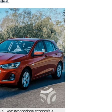
idual
.
-
O Onix proporciona economia e