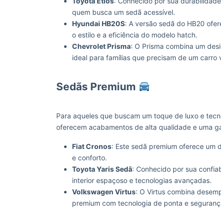
Toyota Etios
: Conhecido por sua durabilidade
quem busca um sedã acessível.
Hyundai HB20S
: A versão sedã do HB20 ofer
o estilo e a eficiência do modelo hatch.
Chevrolet Prisma
: O Prisma combina um des
ideal para famílias que precisam de um carro v
Sedãs Premium
Para aqueles que buscam um toque de luxo e tecnol
oferecem acabamentos de alta qualidade e uma g
Fiat Cronos
: Este sedã premium oferece um d
e conforto.
Toyota Yaris Sedã
: Conhecido por sua confia
interior espaçoso e tecnologias avançadas.
Volkswagen Virtus
: O Virtus combina desem
premium com tecnologia de ponta e seguran