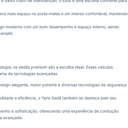
 e baixo custo de manutenção, o Etios é uma escolha confiável para
ece mais espaço no porta-malas e um interior confortável, mantendo
ign moderno com um bom desempenho e espaço interno, sendo
ersátil.
ogia, os sedãs premium são a escolha ideal. Esses veículos
ama de tecnologias avançadas.
esign elegante, motor potente e diversas tecnologias de segurança
bilidade e eficiência, o Yaris Sedã também se destaca pelo seu
penho e sofisticação, oferecendo uma experiência de condução
ça avançada.