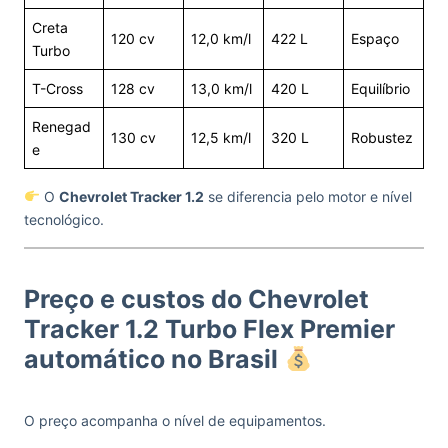
Creta
120 cv
12,0 km/l
422 L
Espaço
Turbo
T-Cross
128 cv
13,0 km/l
420 L
Equilíbrio
Renegad
130 cv
12,5 km/l
320 L
Robustez
e
O
Chevrolet Tracker 1.2
se diferencia pelo motor e nível
tecnológico.
Preço e custos do Chevrolet
Tracker 1.2 Turbo Flex Premier
automático no Brasil
O preço acompanha o nível de equipamentos.